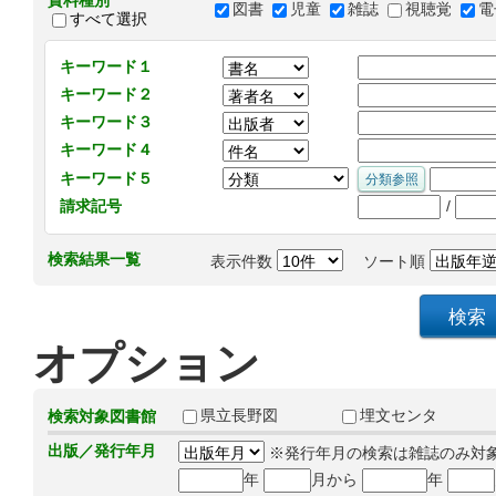
資料種別
図書
児童
雑誌
視聴覚
電
すべて選択
キーワード１
キーワード２
キーワード３
キーワード４
キーワード５
/
請求記号
検索結果一覧
表示件数
ソート順
オプション
県立長野図
埋文センタ
検索対象図書館
出版／発行年月
※発行年月の検索は雑誌のみ対
年
月から
年