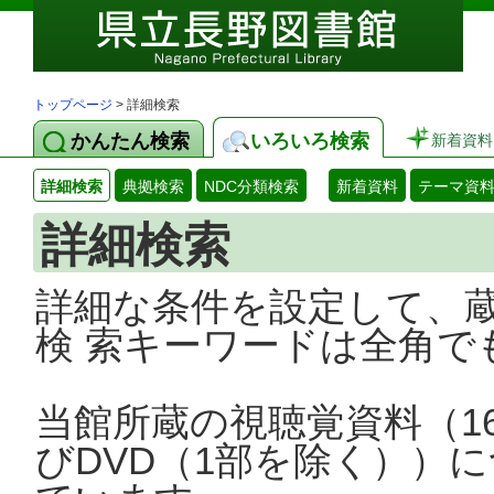
トップページ
> 詳細検索
かんたん検索
いろいろ検索
新着資料
詳細検索
典拠検索
NDC分類検索
新着資料
テーマ資
詳細検索
詳細な条件を設定して、
検 索キーワードは全角で
当館所蔵の視聴覚資料（1
びDVD（1部を除く））