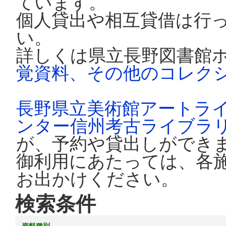
ています。
個人貸出や相互貸借は行
い。
詳しくは県立長野図書館
覚資料、その他のコレク
長野県立美術館アートラ
ンター信州考古ライブラ
が、予約や貸出しができ
御利用にあたっては、各
お出かけください。
検索条件