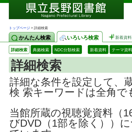
トップページ
> 詳細検索
かんたん検索
いろいろ検索
新着資料
詳細検索
典拠検索
NDC分類検索
新着資料
テーマ資
詳細検索
詳細な条件を設定して、
検 索キーワードは全角で
当館所蔵の視聴覚資料（1
びDVD（1部を除く））