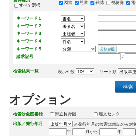
資料種別
図書
児童
雑誌
視聴覚
電
すべて選択
キーワード１
キーワード２
キーワード３
キーワード４
キーワード５
/
請求記号
検索結果一覧
表示件数
ソート順
オプション
県立長野図
埋文センタ
検索対象図書館
出版／発行年月
※発行年月の検索は雑誌のみ対
年
月から
年