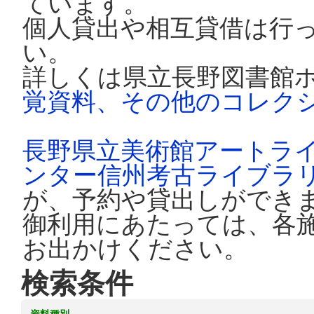
ています。
個人貸出や相互貸借は行
い。
詳しくは県立長野図書館
覚資料、その他のコレク
長野県立美術館アートラ
ンター信州考古ライブラ
が、予約や貸出しができ
御利用にあたっては、各
お出かけください。
検索条件