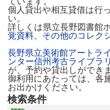
ています。
個人貸出や相互貸借は行
い。
詳しくは県立長野図書館
覚資料、その他のコレク
長野県立美術館アートラ
ンター信州考古ライブラ
が、予約や貸出しができ
御利用にあたっては、各
お出かけください。
検索条件