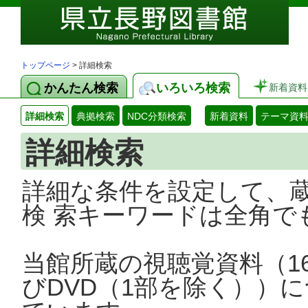
トップページ
> 詳細検索
かんたん検索
いろいろ検索
新着資料
詳細検索
典拠検索
NDC分類検索
新着資料
テーマ資
詳細検索
詳細な条件を設定して、
検 索キーワードは全角で
当館所蔵の視聴覚資料（1
びDVD（1部を除く））