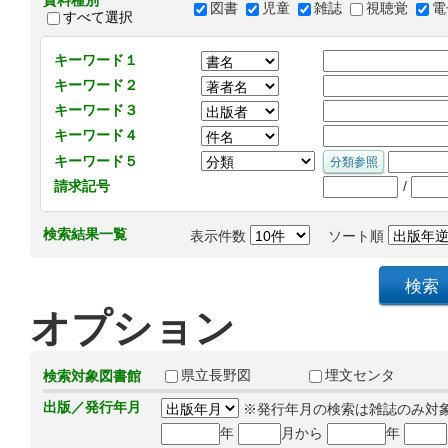
資料種別
図書
児童
雑誌
視聴覚
電
すべて選択
キーワード１
キーワード２
キーワード３
キーワード４
キーワード５
/
請求記号
検索結果一覧
表示件数
ソート順
オプション
県立長野図
埋文センタ
検索対象図書館
出版／発行年月
※発行年月の検索は雑誌のみ対
年
月から
年