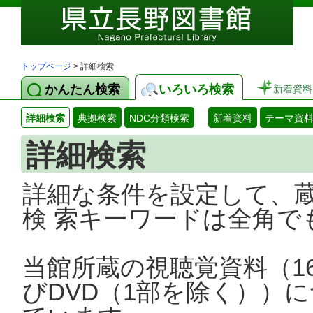
トップページ
> 詳細検索
かんたん検索
いろいろ検索
新着資料
詳細検索
典拠検索
NDC分類検索
新着資料
テーマ資
詳細検索
詳細な条件を設定して、
検 索キーワードは全角で
当館所蔵の視聴覚資料（1
びDVD（1部を除く））