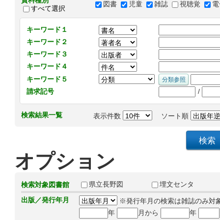
資料種別
図書
児童
雑誌
視聴覚
電
すべて選択
キーワード１
キーワード２
キーワード３
キーワード４
キーワード５
/
請求記号
検索結果一覧
表示件数
ソート順
オプション
県立長野図
埋文センタ
検索対象図書館
出版／発行年月
※発行年月の検索は雑誌のみ対
年
月から
年