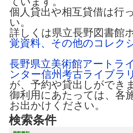
ています。
個人貸出や相互貸借は行
い。
詳しくは県立長野図書館
覚資料、その他のコレク
長野県立美術館アートラ
ンター信州考古ライブラ
が、予約や貸出しができ
御利用にあたっては、各
お出かけください。
検索条件