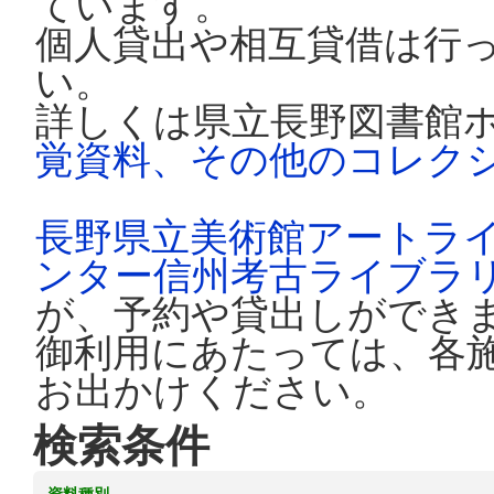
ています。
個人貸出や相互貸借は行
い。
詳しくは県立長野図書館
覚資料、その他のコレク
長野県立美術館アートラ
ンター信州考古ライブラ
が、予約や貸出しができ
御利用にあたっては、各
お出かけください。
検索条件