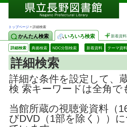
トップページ
> 詳細検索
かんたん検索
いろいろ検索
新着資料
詳細検索
典拠検索
NDC分類検索
新着資料
テーマ資
詳細検索
詳細な条件を設定して、
検 索キーワードは全角で
当館所蔵の視聴覚資料（1
びDVD（1部を除く））