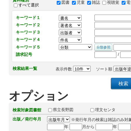
資料種別
図書
児童
雑誌
視聴覚
電
すべて選択
キーワード１
キーワード２
キーワード３
キーワード４
キーワード５
/
請求記号
検索結果一覧
表示件数
ソート順
オプション
県立長野図
埋文センタ
検索対象図書館
出版／発行年月
※発行年月の検索は雑誌のみ対
年
月から
年