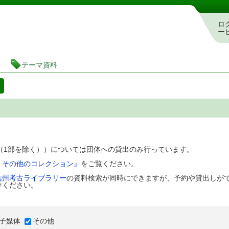
図書館 蔵書検索・予約システム
ロ
ー
テーマ資料
料
D（1部を除く））については団体への貸出のみ行っています。
、その他のコレクション』
をご覧ください。
信州考古ライブラリー
の資料検索が同時にできますが、予約や貸出しが
けください。
子媒体
その他