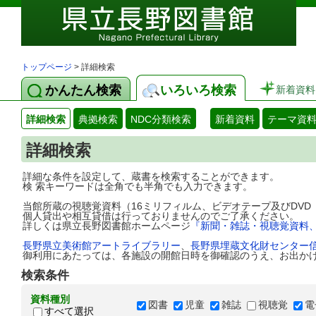
トップページ
> 詳細検索
かんたん検索
いろいろ検索
新着資料
詳細検索
典拠検索
NDC分類検索
新着資料
テーマ資
詳細検索
詳細な条件を設定して、蔵書を検索することができます。
検 索キーワードは全角でも半角でも入力できます。
当館所蔵の視聴覚資料（16ミリフィルム、ビデオテープ及びDV
個人貸出や相互貸借は行っておりませんのでご了承ください。
詳しくは県立長野図書館ホームページ
『新聞・雑誌・視聴覚資料
長野県立美術館アートライブラリー
、
長野県埋蔵文化財センター
御利用にあたっては、各施設の開館日時を御確認のうえ、お出か
検索条件
資料種別
図書
児童
雑誌
視聴覚
電
すべて選択