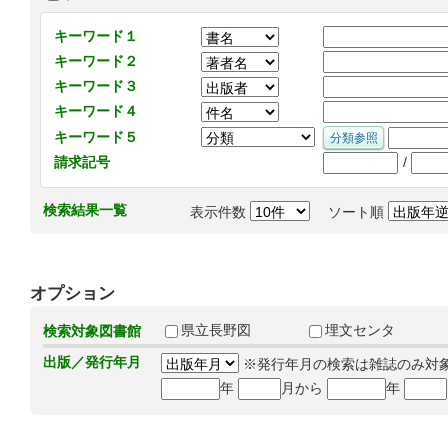
キーワード１
キーワード２
キーワード３
キーワード４
キーワード５
/
請求記号
検索結果一覧
表示件数
ソート順
オプション
県立長野図
埋文センタ
検索対象図書館
出版／発行年月
※発行年月の検索は雑誌のみ対
年
月から
年