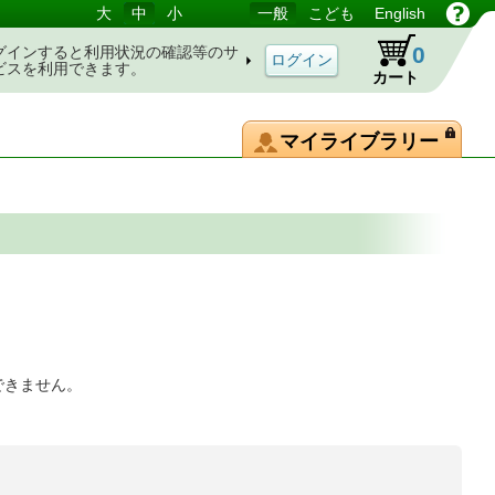
大
中
小
一般
こども
English
0
グインすると利用状況の確認等のサ
ビスを利用できます。
カート
マイライブラリー
できません。