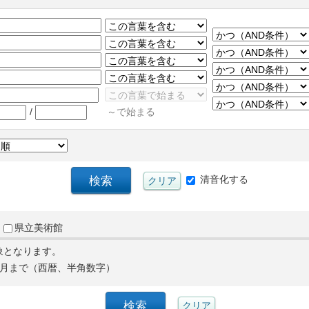
/
～で始まる
清音化する
県立美術館
象となります。
月まで（西暦、半角数字）