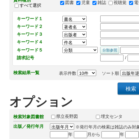
資料種別
図書
児童
雑誌
視聴覚
電
すべて選択
キーワード１
キーワード２
キーワード３
キーワード４
キーワード５
/
請求記号
検索結果一覧
表示件数
ソート順
オプション
県立長野図
埋文センタ
検索対象図書館
出版／発行年月
※発行年月の検索は雑誌のみ対
年
月から
年