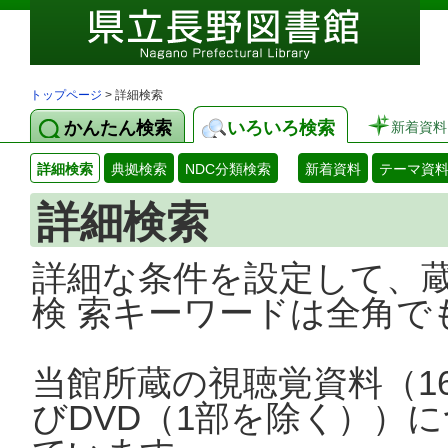
トップページ
> 詳細検索
かんたん検索
いろいろ検索
新着資料
詳細検索
典拠検索
NDC分類検索
新着資料
テーマ資
詳細検索
詳細な条件を設定して、
検 索キーワードは全角で
当館所蔵の視聴覚資料（1
びDVD（1部を除く））