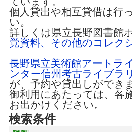
ています。
個人貸出や相互貸借は行
い。
詳しくは県立長野図書館
覚資料、その他のコレク
長野県立美術館アートラ
ンター信州考古ライブラ
が、予約や貸出しができ
御利用にあたっては、各
お出かけください。
検索条件