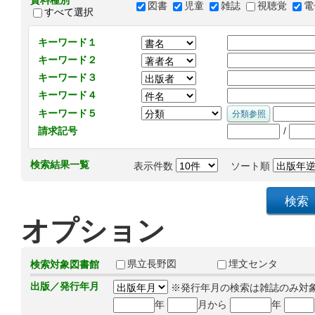
資料種別
図書
児童
雑誌
視聴覚
電
すべて選択
キーワード１
キーワード２
キーワード３
キーワード４
キーワード５
/
請求記号
検索結果一覧
表示件数
ソート順
オプション
県立長野図
埋文センタ
検索対象図書館
出版／発行年月
※発行年月の検索は雑誌のみ対
年
月から
年