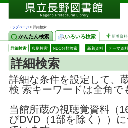
トップページ
> 詳細検索
かんたん検索
いろいろ検索
新着資料
詳細検索
典拠検索
NDC分類検索
新着資料
テーマ資
詳細検索
詳細な条件を設定して、
検 索キーワードは全角で
当館所蔵の視聴覚資料（1
びDVD（1部を除く））