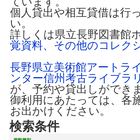
ています。
個人貸出や相互貸借は行
い。
詳しくは県立長野図書館
覚資料、その他のコレク
長野県立美術館アートラ
ンター信州考古ライブラ
が、予約や貸出しができ
御利用にあたっては、各
お出かけください。
検索条件