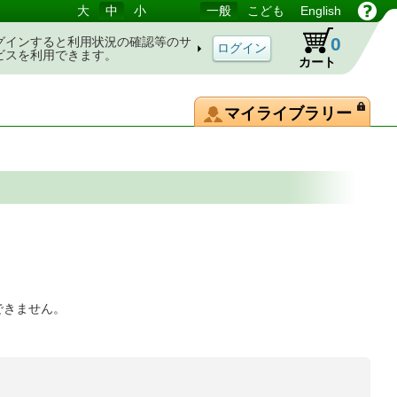
大
中
小
一般
こども
English
0
グインすると利用状況の確認等のサ
ビスを利用できます。
カート
マイライブラリー
できません。