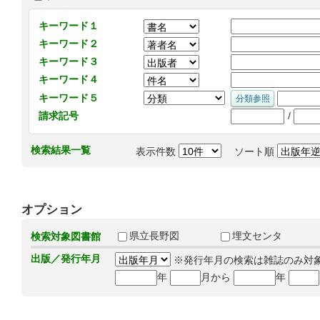
キーワード１
キーワード２
キーワード３
キーワード４
キーワード５
/
請求記号
検索結果一覧
表示件数
ソート順
オプション
県立長野図
埋文センタ
検索対象図書館
出版／発行年月
※発行年月の検索は雑誌のみ対
年
月から
年