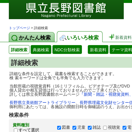
トップページ
> 詳細検索
かんたん検索
いろいろ検索
新着資料
詳細検索
典拠検索
NDC分類検索
新着資料
テーマ資
詳細検索
詳細な条件を設定して、蔵書を検索することができます。
検 索キーワードは全角でも半角でも入力できます。
当館所蔵の視聴覚資料（16ミリフィルム、ビデオテープ及びDV
個人貸出や相互貸借は行っておりませんのでご了承ください。
詳しくは県立長野図書館ホームページ
『新聞・雑誌・視聴覚資料
長野県立美術館アートライブラリー
、
長野県埋蔵文化財センター
御利用にあたっては、各施設の開館日時を御確認のうえ、お出か
検索条件
資料種別
図書
児童
雑誌
視聴覚
電
すべて選択