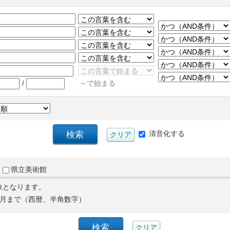
/
～で始まる
清音化する
県立美術館
象となります。
月まで（西暦、半角数字）