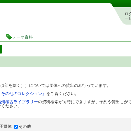
図書館 蔵書検索・予約システム
ロ
ー
テーマ資料
料
D（1部を除く））については団体への貸出のみ行っています。
、その他のコレクション』
をご覧ください。
信州考古ライブラリー
の資料検索が同時にできますが、予約や貸出しが
けください。
子媒体
その他