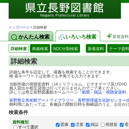
トップページ
> 詳細検索
かんたん検索
いろいろ検索
新着資料
詳細検索
典拠検索
NDC分類検索
新着資料
テーマ資
詳細検索
詳細な条件を設定して、蔵書を検索することができます。
検 索キーワードは全角でも半角でも入力できます。
当館所蔵の視聴覚資料（16ミリフィルム、ビデオテープ及びDV
個人貸出や相互貸借は行っておりませんのでご了承ください。
詳しくは県立長野図書館ホームページ
『新聞・雑誌・視聴覚資料
長野県立美術館アートライブラリー
、
長野県埋蔵文化財センター
御利用にあたっては、各施設の開館日時を御確認のうえ、お出か
検索条件
資料種別
図書
児童
雑誌
視聴覚
電
すべて選択