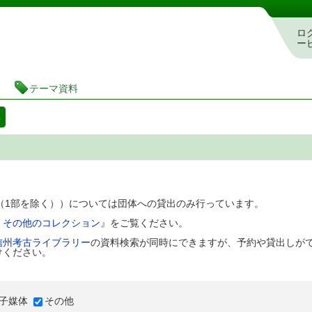
図書館 蔵書検索・予約システム
ロ
ー
テーマ資料
料
D（1部を除く））については団体への貸出のみ行っています。
、その他のコレクション』
をご覧ください。
信州考古ライブラリー
の資料検索が同時にできますが、予約や貸出しが
けください。
子媒体
その他