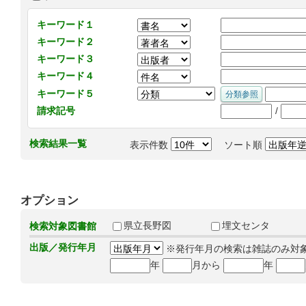
キーワード１
キーワード２
キーワード３
キーワード４
キーワード５
/
請求記号
検索結果一覧
表示件数
ソート順
オプション
県立長野図
埋文センタ
検索対象図書館
出版／発行年月
※発行年月の検索は雑誌のみ対
年
月から
年