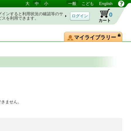
大
中
小
一般
こども
English
0
グインすると利用状況の確認等のサ
ビスを利用できます。
カート
マイライブラリー
できません。