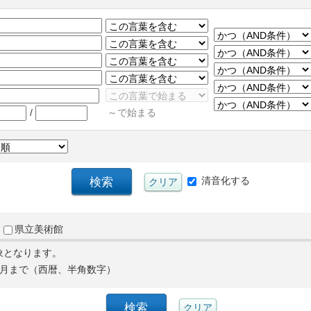
/
～で始まる
清音化する
県立美術館
象となります。
月まで（西暦、半角数字）