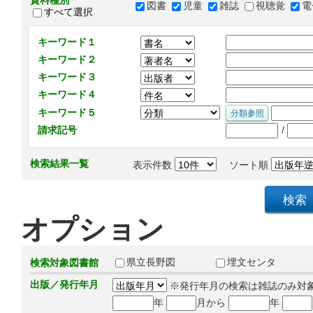
資料種別
図書
児童
雑誌
視聴覚
電
すべて選択
キーワード１
キーワード２
キーワード３
キーワード４
キーワード５
/
請求記号
検索結果一覧
表示件数
ソート順
オプション
県立長野図
埋文センタ
検索対象図書館
出版／発行年月
※発行年月の検索は雑誌のみ対
年
月から
年