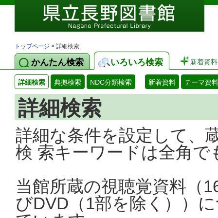
トップページ
> 詳細検索
かんたん検索
いろいろ検索
新着資料
詳細検索
典拠検索
NDC分類検索
新着資料
テーマ資
詳細検索
詳細な条件を設定して、
検 索キーワードは全角で
当館所蔵の視聴覚資料（1
びDVD（1部を除く））