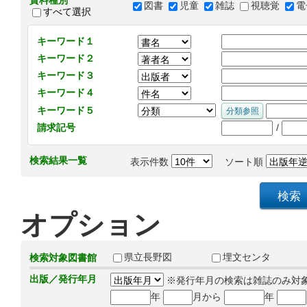
資料種別
図書
児童
雑誌
視聴覚
電
すべて選択
キーワード１
キーワード２
キーワード３
キーワード４
キーワード５
/
請求記号
検索結果一覧
表示件数
ソート順
オプション
県立長野図
埋文センタ
検索対象図書館
出版／発行年月
※発行年月の検索は雑誌のみ対
年
月から
年