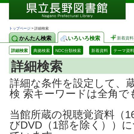
トップページ
> 詳細検索
かんたん検索
いろいろ検索
新着資料
詳細検索
典拠検索
NDC分類検索
新着資料
テーマ資
詳細検索
詳細な条件を設定して、
検 索キーワードは全角で
当館所蔵の視聴覚資料（1
びDVD（1部を除く））