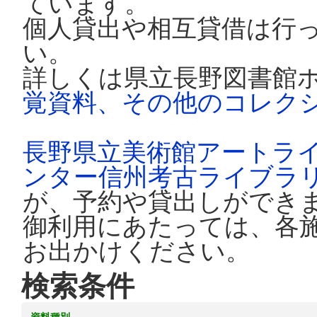
ています。
個人貸出や相互貸借は行
い。
詳しくは県立長野図書館
覚資料、その他のコレク
長野県立美術館アートラ
ンター信州考古ライブラ
が、予約や貸出しができ
御利用にあたっては、各
お出かけください。
検索条件