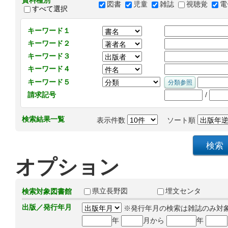
資料種別
図書
児童
雑誌
視聴覚
電
すべて選択
キーワード１
キーワード２
キーワード３
キーワード４
キーワード５
/
請求記号
検索結果一覧
表示件数
ソート順
オプション
県立長野図
埋文センタ
検索対象図書館
出版／発行年月
※発行年月の検索は雑誌のみ対
年
月から
年