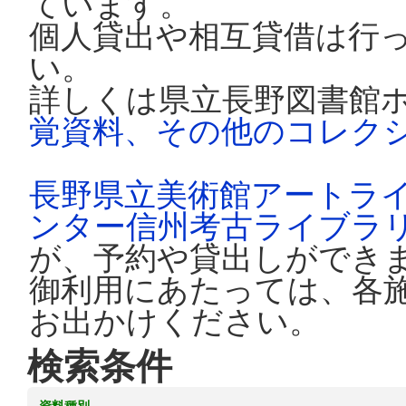
ています。
個人貸出や相互貸借は行
い。
詳しくは県立長野図書館
覚資料、その他のコレク
長野県立美術館アートラ
ンター信州考古ライブラ
が、予約や貸出しができ
御利用にあたっては、各
お出かけください。
検索条件