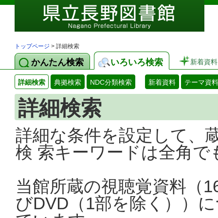
トップページ
> 詳細検索
かんたん検索
いろいろ検索
新着資料
詳細検索
典拠検索
NDC分類検索
新着資料
テーマ資
詳細検索
詳細な条件を設定して、
検 索キーワードは全角で
当館所蔵の視聴覚資料（1
びDVD（1部を除く））