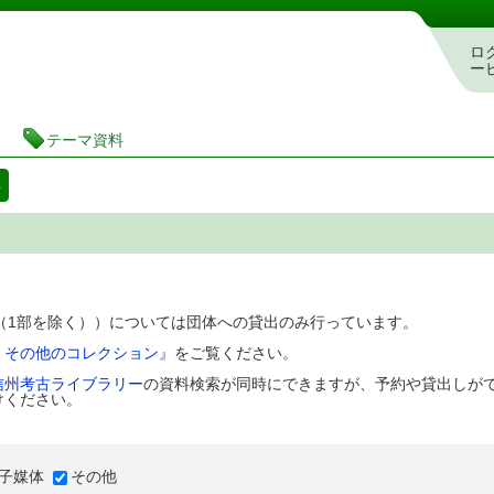
図書館 蔵書検索・予約システム
ロ
ー
テーマ資料
料
D（1部を除く））については団体への貸出のみ行っています。
、その他のコレクション』
をご覧ください。
信州考古ライブラリー
の資料検索が同時にできますが、予約や貸出しが
けください。
子媒体
その他