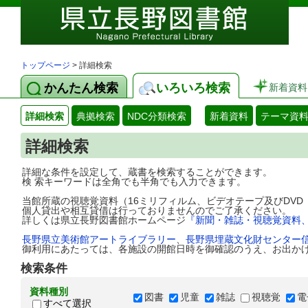
トップページ
> 詳細検索
かんたん検索
いろいろ検索
新着資料
詳細検索
典拠検索
NDC分類検索
新着資料
テーマ資
詳細検索
詳細な条件を設定して、蔵書を検索することができます。
検 索キーワードは全角でも半角でも入力できます。
当館所蔵の視聴覚資料（16ミリフィルム、ビデオテープ及びDV
個人貸出や相互貸借は行っておりませんのでご了承ください。
詳しくは県立長野図書館ホームページ
『新聞・雑誌・視聴覚資料
長野県立美術館アートライブラリー
、
長野県埋蔵文化財センター
御利用にあたっては、各施設の開館日時を御確認のうえ、お出か
検索条件
資料種別
図書
児童
雑誌
視聴覚
電
すべて選択