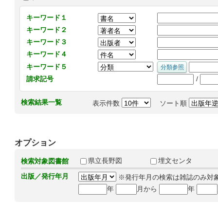
キーワード１
キーワード２
キーワード３
キーワード４
キーワード５
/
請求記号
検索結果一覧
表示件数
ソート順
オプション
県立長野図
埋文センタ
検索対象図書館
出版／発行年月
※発行年月の検索は雑誌のみ対
年
月から
年