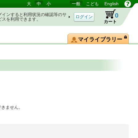
大
中
小
一般
こども
English
0
グインすると利用状況の確認等のサ
ビスを利用できます。
カート
マイライブラリー
できません。