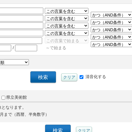
/
～で始まる
清音化する
県立美術館
象となります。
月まで（西暦、半角数字）