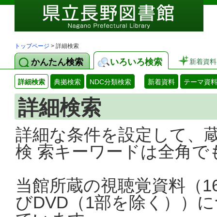
トップページ
> 詳細検索
かんたん検索
いろいろ検索
新着資料
詳細検索
典拠検索
NDC分類検索
新着資料
テーマ資
詳細検索
詳細な条件を設定して、
検 索キーワードは全角で
当館所蔵の視聴覚資料（1
びDVD（1部を除く））