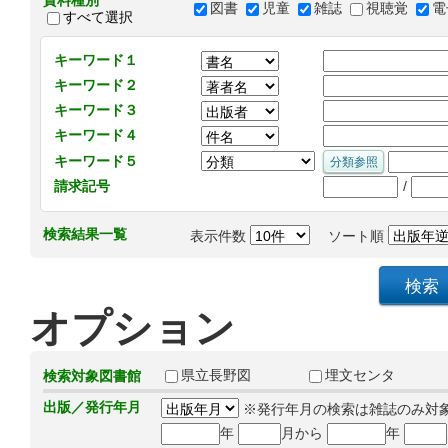
資料種別
図書
児童
雑誌
視聴覚
電
すべて選択
キーワード１
キーワード２
キーワード３
キーワード４
キーワード５
/
請求記号
検索結果一覧
表示件数
ソート順
オプション
県立長野図
埋文センタ
検索対象図書館
出版／発行年月
※発行年月の検索は雑誌のみ対
年
月から
年