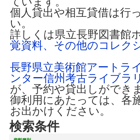
ています。
個人貸出や相互貸借は行
い。
詳しくは県立長野図書館
覚資料、その他のコレク
長野県立美術館アートラ
ンター信州考古ライブラ
が、予約や貸出しができ
御利用にあたっては、各
お出かけください。
検索条件