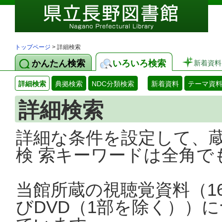
トップページ
> 詳細検索
かんたん検索
いろいろ検索
新着資料
詳細検索
典拠検索
NDC分類検索
新着資料
テーマ資
詳細検索
詳細な条件を設定して、
検 索キーワードは全角で
当館所蔵の視聴覚資料（1
びDVD（1部を除く））