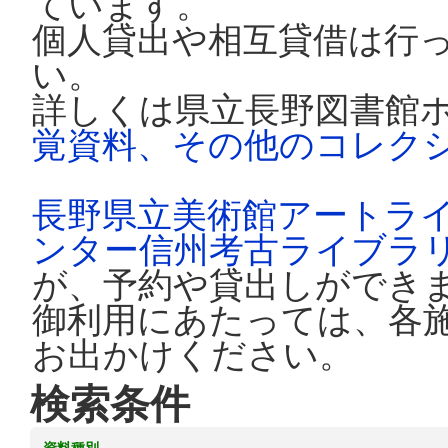
ています。
個人貸出や相互貸借は行
い。
詳しくは県立長野図書館
覚資料、その他のコレク
長野県立美術館アートラ
ンター信州考古ライブラ
が、予約や貸出しができ
御利用にあたっては、各
お出かけください。
検索条件