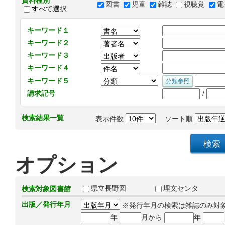
資料種別
図書
児童
雑誌
視聴覚
電
すべて選択
キーワード１
キーワード２
キーワード３
キーワード４
キーワード５
/
請求記号
検索結果一覧
表示件数
ソート順
オプション
県立長野図
埋文センタ
検索対象図書館
出版／発行年月
※発行年月の検索は雑誌のみ対
年
月から
年