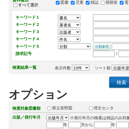
資料種別
図書
児童
雑誌
視聴覚
電
すべて選択
キーワード１
キーワード２
キーワード３
キーワード４
キーワード５
/
請求記号
検索結果一覧
表示件数
ソート順
オプション
県立長野図
埋文センタ
検索対象図書館
出版／発行年月
※発行年月の検索は雑誌のみ対
年
月から
年