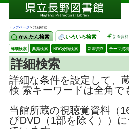
トップページ
> 詳細検索
かんたん検索
いろいろ検索
新着資料
詳細検索
典拠検索
NDC分類検索
新着資料
テーマ資
詳細検索
詳細な条件を設定して、
検 索キーワードは全角で
当館所蔵の視聴覚資料（1
びDVD（1部を除く））