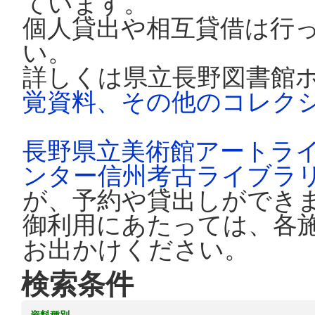
ています。
個人貸出や相互貸借は行
い。
詳しくは県立長野図書館
覚資料、その他のコレク
長野県立美術館アートラ
ンター信州考古ライブラ
が、予約や貸出しができ
御利用にあたっては、各
お出かけください。
検索条件