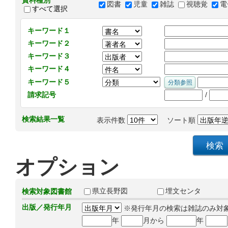
資料種別
図書
児童
雑誌
視聴覚
電
すべて選択
キーワード１
キーワード２
キーワード３
キーワード４
キーワード５
/
請求記号
検索結果一覧
表示件数
ソート順
オプション
県立長野図
埋文センタ
検索対象図書館
出版／発行年月
※発行年月の検索は雑誌のみ対
年
月から
年