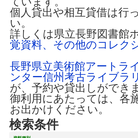
ています。
個人貸出や相互貸借は行
い。
詳しくは県立長野図書館
覚資料、その他のコレク
長野県立美術館アートラ
ンター信州考古ライブラ
が、予約や貸出しができ
御利用にあたっては、各
お出かけください。
検索条件