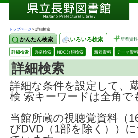
トップページ
> 詳細検索
かんたん検索
いろいろ検索
新着資料
詳細検索
典拠検索
NDC分類検索
新着資料
テーマ資
詳細検索
詳細な条件を設定して、
検 索キーワードは全角で
当館所蔵の視聴覚資料（1
びDVD（1部を除く））