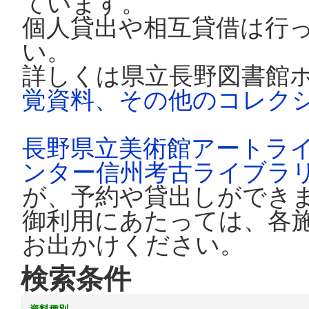
ています。
個人貸出や相互貸借は行
い。
詳しくは県立長野図書館
覚資料、その他のコレク
長野県立美術館アートラ
ンター信州考古ライブラ
が、予約や貸出しができ
御利用にあたっては、各
お出かけください。
検索条件