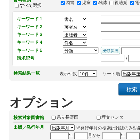
資料種別
図書
児童
雑誌
視聴覚
電
すべて選択
キーワード１
キーワード２
キーワード３
キーワード４
キーワード５
/
請求記号
検索結果一覧
表示件数
ソート順
オプション
県立長野図
埋文センタ
検索対象図書館
出版／発行年月
※発行年月の検索は雑誌のみ対
年
月から
年