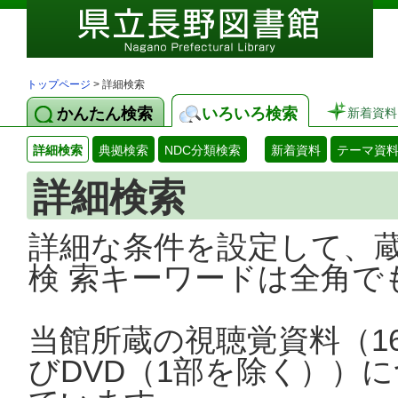
トップページ
> 詳細検索
かんたん検索
いろいろ検索
新着資料
詳細検索
典拠検索
NDC分類検索
新着資料
テーマ資
詳細検索
詳細な条件を設定して、
検 索キーワードは全角で
当館所蔵の視聴覚資料（1
びDVD（1部を除く））