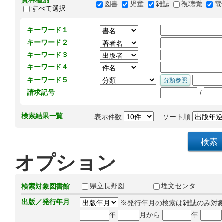
資料種別
図書
児童
雑誌
視聴覚
電
すべて選択
キーワード１
キーワード２
キーワード３
キーワード４
キーワード５
/
請求記号
検索結果一覧
表示件数
ソート順
オプション
県立長野図
埋文センタ
検索対象図書館
出版／発行年月
※発行年月の検索は雑誌のみ対
年
月から
年