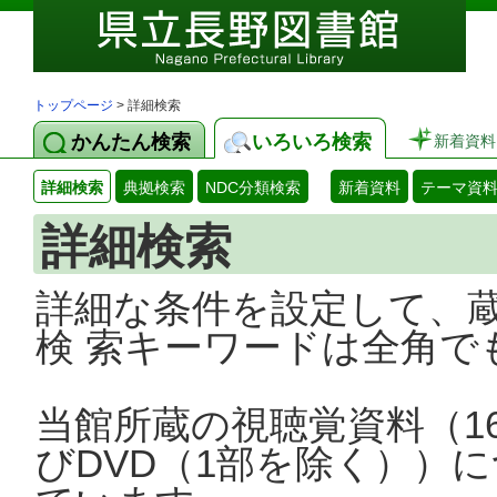
トップページ
> 詳細検索
かんたん検索
いろいろ検索
新着資料
詳細検索
典拠検索
NDC分類検索
新着資料
テーマ資
詳細検索
詳細な条件を設定して、
検 索キーワードは全角で
当館所蔵の視聴覚資料（1
びDVD（1部を除く））