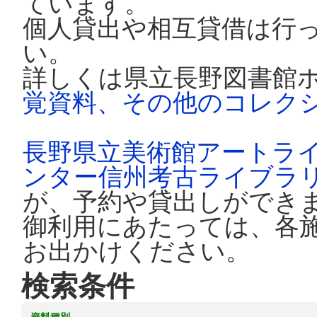
ています。
個人貸出や相互貸借は行
い。
詳しくは県立長野図書館
覚資料、その他のコレク
長野県立美術館アートラ
ンター信州考古ライブラ
が、予約や貸出しができ
御利用にあたっては、各
お出かけください。
検索条件