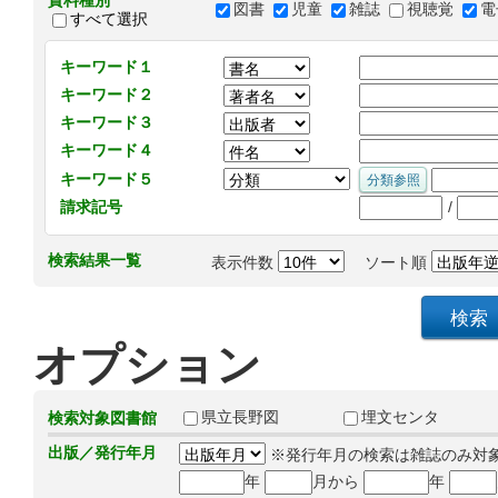
資料種別
図書
児童
雑誌
視聴覚
電
すべて選択
キーワード１
キーワード２
キーワード３
キーワード４
キーワード５
/
請求記号
検索結果一覧
表示件数
ソート順
オプション
県立長野図
埋文センタ
検索対象図書館
出版／発行年月
※発行年月の検索は雑誌のみ対
年
月から
年