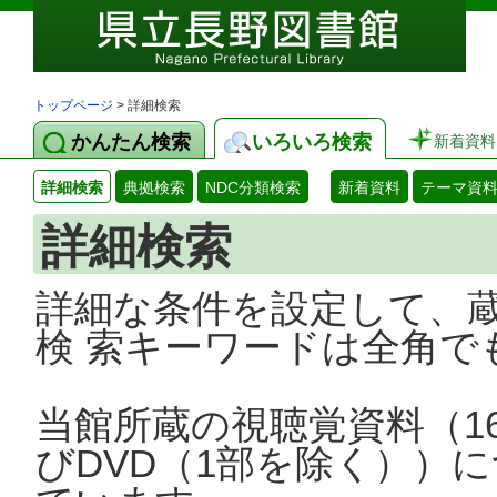
トップページ
> 詳細検索
かんたん検索
いろいろ検索
新着資料
詳細検索
典拠検索
NDC分類検索
新着資料
テーマ資
詳細検索
詳細な条件を設定して、
検 索キーワードは全角で
当館所蔵の視聴覚資料（1
びDVD（1部を除く））