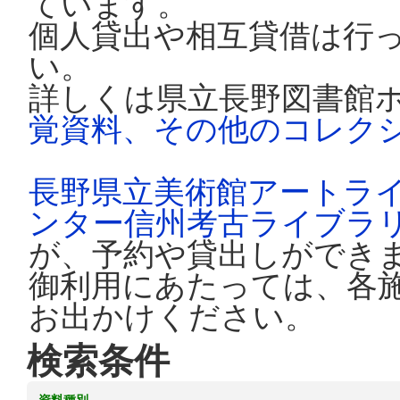
ています。
個人貸出や相互貸借は行
い。
詳しくは県立長野図書館
覚資料、その他のコレク
長野県立美術館アートラ
ンター信州考古ライブラ
が、予約や貸出しができ
御利用にあたっては、各
お出かけください。
検索条件