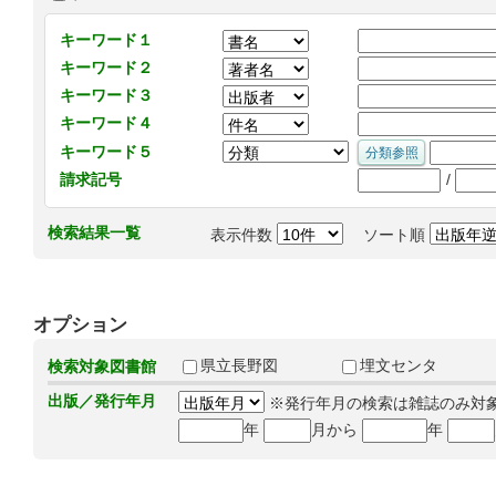
キーワード１
キーワード２
キーワード３
キーワード４
キーワード５
/
請求記号
検索結果一覧
表示件数
ソート順
オプション
県立長野図
埋文センタ
検索対象図書館
出版／発行年月
※発行年月の検索は雑誌のみ対
年
月から
年