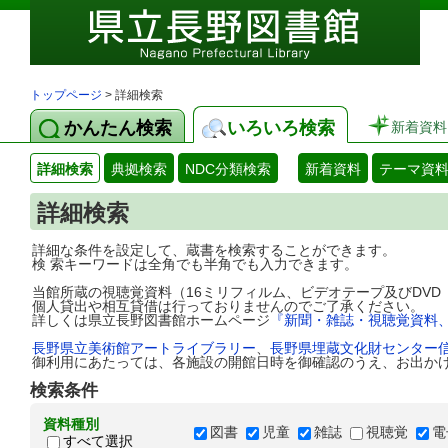
トップページ
> 詳細検索
かんたん検索
いろいろ検索
新着資料
詳細検索
典拠検索
NDC分類検索
新着資料
テーマ資
詳細検索
詳細な条件を設定して、蔵書を検索することができます。
検 索キーワードは全角でも半角でも入力できます。
当館所蔵の視聴覚資料（16ミリフィルム、ビデオテープ及びDV
個人貸出や相互貸借は行っておりませんのでご了承ください。
詳しくは県立長野図書館ホームページ
『新聞・雑誌・視聴覚資料
長野県立美術館アートライブラリー
、
長野県埋蔵文化財センター
御利用にあたっては、各施設の開館日時を御確認のうえ、お出か
検索条件
資料種別
図書
児童
雑誌
視聴覚
電
すべて選択