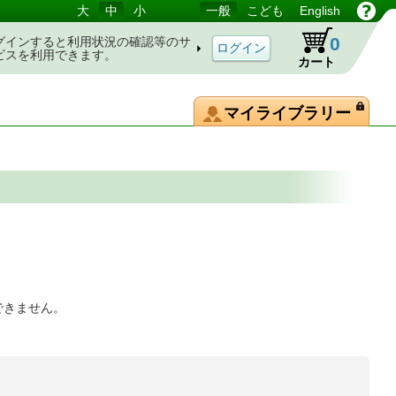
大
中
小
一般
こども
English
0
グインすると利用状況の確認等のサ
ビスを利用できます。
カート
マイライブラリー
できません。