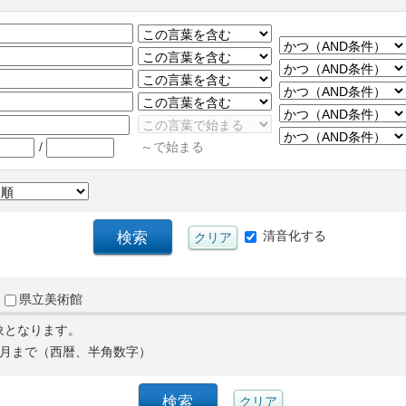
/
～で始まる
清音化する
県立美術館
象となります。
月まで（西暦、半角数字）