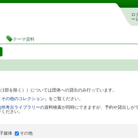
図書館 蔵書検索・予約システム
ロ
ー
テーマ資料
料
D（1部を除く））については団体への貸出のみ行っています。
、その他のコレクション』
をご覧ください。
信州考古ライブラリー
の資料検索が同時にできますが、予約や貸出しが
けください。
子媒体
その他