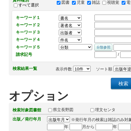
資料種別
図書
児童
雑誌
視聴覚
電
すべて選択
キーワード１
キーワード２
キーワード３
キーワード４
キーワード５
/
請求記号
検索結果一覧
表示件数
ソート順
オプション
県立長野図
埋文センタ
検索対象図書館
出版／発行年月
※発行年月の検索は雑誌のみ対
年
月から
年