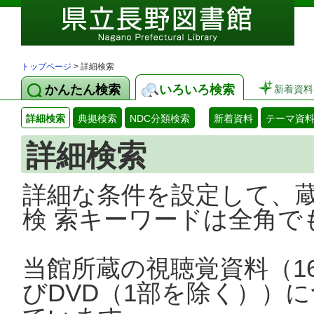
トップページ
> 詳細検索
かんたん検索
いろいろ検索
新着資料
詳細検索
典拠検索
NDC分類検索
新着資料
テーマ資
詳細検索
詳細な条件を設定して、
検 索キーワードは全角で
当館所蔵の視聴覚資料（1
びDVD（1部を除く））