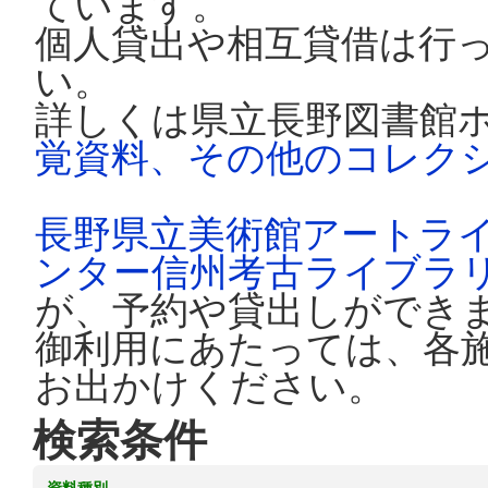
ています。
個人貸出や相互貸借は行
い。
詳しくは県立長野図書館
覚資料、その他のコレク
長野県立美術館アートラ
ンター信州考古ライブラ
が、予約や貸出しができ
御利用にあたっては、各
お出かけください。
検索条件