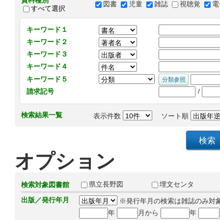
資料種別
図書
児童
雑誌
視聴覚
電
すべて選択
キーワード１
キーワード２
キーワード３
キーワード４
キーワード５
/
請求記号
検索結果一覧
表示件数
ソート順
オプション
県立長野図
埋文センタ
検索対象図書館
出版／発行年月
※発行年月の検索は雑誌のみ対
年
月から
年