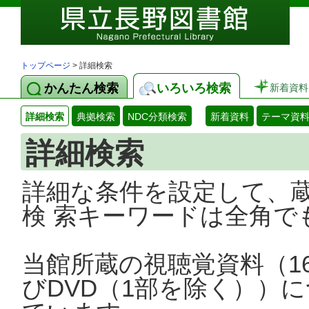
トップページ
> 詳細検索
かんたん検索
いろいろ検索
新着資料
詳細検索
典拠検索
NDC分類検索
新着資料
テーマ資
詳細検索
詳細な条件を設定して、
検 索キーワードは全角で
当館所蔵の視聴覚資料（1
びDVD（1部を除く））