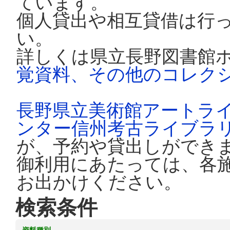
ています。
個人貸出や相互貸借は行
い。
詳しくは県立長野図書館
覚資料、その他のコレク
長野県立美術館アートラ
ンター信州考古ライブラ
が、予約や貸出しができ
御利用にあたっては、各
お出かけください。
検索条件