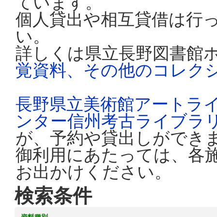
ています。
個人貸出や相互貸借は行
い。
詳しくは県立長野図書館
覚資料、その他のコレク
長野県立美術館アートラ
ンター信州考古ライブラ
が、予約や貸出しができ
御利用にあたっては、各
お出かけください。
検索条件