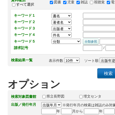
資料種別
図書
児童
雑誌
視聴覚
電
すべて選択
キーワード１
キーワード２
キーワード３
キーワード４
キーワード５
/
請求記号
検索結果一覧
表示件数
ソート順
オプション
県立長野図
埋文センタ
検索対象図書館
出版／発行年月
※発行年月の検索は雑誌のみ対
年
月から
年