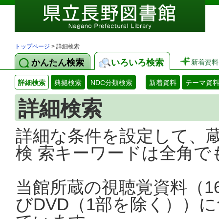
トップページ
> 詳細検索
かんたん検索
いろいろ検索
新着資料
詳細検索
典拠検索
NDC分類検索
新着資料
テーマ資
詳細検索
詳細な条件を設定して、
検 索キーワードは全角で
当館所蔵の視聴覚資料（1
びDVD（1部を除く））