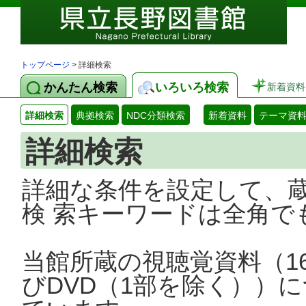
トップページ
> 詳細検索
かんたん検索
いろいろ検索
新着資料
詳細検索
典拠検索
NDC分類検索
新着資料
テーマ資
詳細検索
詳細な条件を設定して、
検 索キーワードは全角で
当館所蔵の視聴覚資料（1
びDVD（1部を除く））