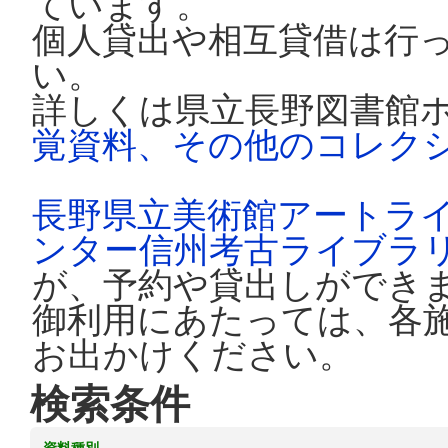
ています。
個人貸出や相互貸借は行
い。
詳しくは県立長野図書館
覚資料、その他のコレク
長野県立美術館アートラ
ンター信州考古ライブラ
が、予約や貸出しができ
御利用にあたっては、各
お出かけください。
検索条件