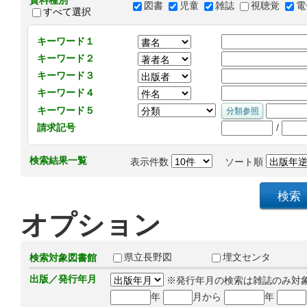
資料種別
図書
児童
雑誌
視聴覚
電
すべて選択
キーワード１
キーワード２
キーワード３
キーワード４
キーワード５
/
請求記号
検索結果一覧
表示件数
ソート順
オプション
県立長野図
埋文センタ
検索対象図書館
出版／発行年月
※発行年月の検索は雑誌のみ対
年
月から
年