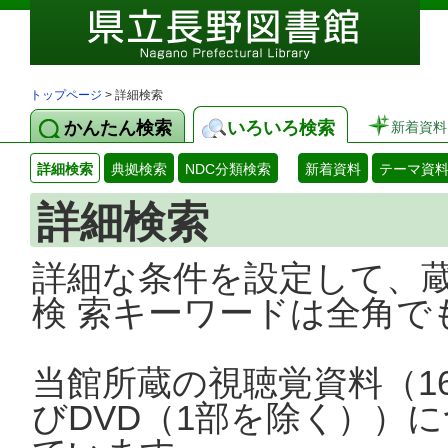
トップページ
> 詳細検索
かんたん検索
いろいろ検索
新着資料
詳細検索
典拠検索
NDC分類検索
新着資料
テーマ資
詳細検索
詳細な条件を設定して、
検 索キーワードは全角で
当館所蔵の視聴覚資料（1
びDVD（1部を除く））