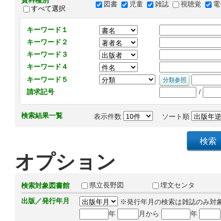
資料種別
図書
児童
雑誌
視聴覚
電
すべて選択
キーワード１
キーワード２
キーワード３
キーワード４
キーワード５
/
請求記号
検索結果一覧
表示件数
ソート順
オプション
県立長野図
埋文センタ
検索対象図書館
出版／発行年月
※発行年月の検索は雑誌のみ対
年
月から
年