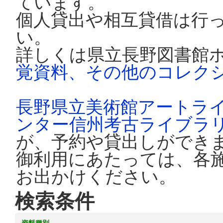
ています。
個人貸出や相互貸借は行
い。
詳しくは県立長野図書館
覚資料、その他のコレク
長野県立美術館アートラ
ンター信州考古ライブラ
が、予約や貸出しができ
御利用にあたっては、各
お出かけください。
検索条件