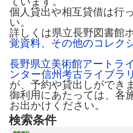
ています。
個人貸出や相互貸借は行
い。
詳しくは県立長野図書館
覚資料、その他のコレク
長野県立美術館アートラ
ンター信州考古ライブラ
が、予約や貸出しができ
御利用にあたっては、各
お出かけください。
検索条件