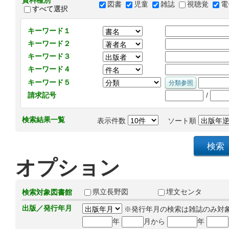
資料種別
図書
児童
雑誌
視聴覚
電
すべて選択
キーワード１
キーワード２
キーワード３
キーワード４
キーワード５
/
請求記号
検索結果一覧
表示件数
ソート順
オプション
県立長野図
埋文センタ
検索対象図書館
出版／発行年月
※発行年月の検索は雑誌のみ対
年
月から
年