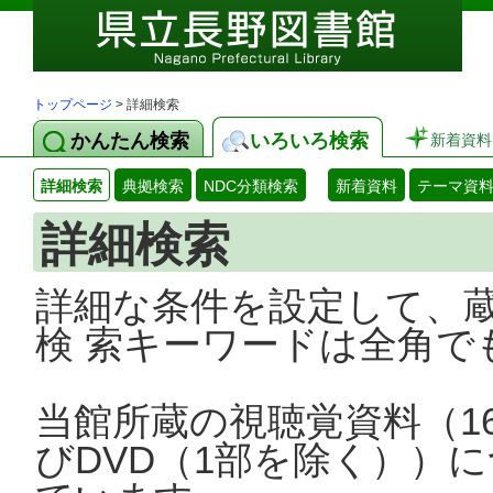
トップページ
> 詳細検索
かんたん検索
いろいろ検索
新着資料
詳細検索
典拠検索
NDC分類検索
新着資料
テーマ資
詳細検索
詳細な条件を設定して、
検 索キーワードは全角で
当館所蔵の視聴覚資料（1
びDVD（1部を除く））