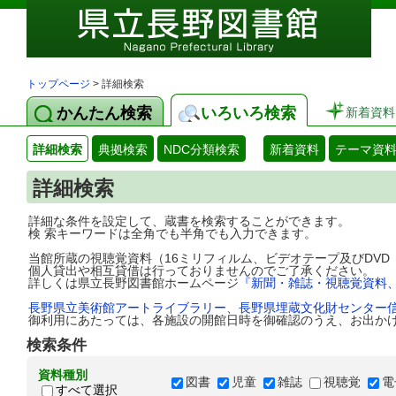
トップページ
> 詳細検索
かんたん検索
いろいろ検索
新着資料
詳細検索
典拠検索
NDC分類検索
新着資料
テーマ資
詳細検索
詳細な条件を設定して、蔵書を検索することができます。
検 索キーワードは全角でも半角でも入力できます。
当館所蔵の視聴覚資料（16ミリフィルム、ビデオテープ及びDV
個人貸出や相互貸借は行っておりませんのでご了承ください。
詳しくは県立長野図書館ホームページ
『新聞・雑誌・視聴覚資料
長野県立美術館アートライブラリー
、
長野県埋蔵文化財センター
御利用にあたっては、各施設の開館日時を御確認のうえ、お出か
検索条件
資料種別
図書
児童
雑誌
視聴覚
電
すべて選択