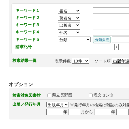
キーワード１
キーワード２
キーワード３
キーワード４
キーワード５
/
請求記号
検索結果一覧
表示件数
ソート順
オプション
県立長野図
埋文センタ
検索対象図書館
出版／発行年月
※発行年月の検索は雑誌のみ対
年
月から
年