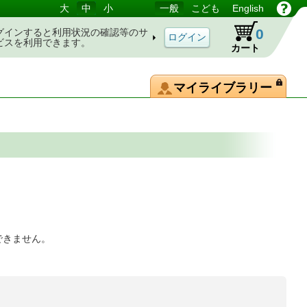
大
中
小
一般
こども
English
0
グインすると利用状況の確認等のサ
ビスを利用できます。
カート
マイライブラリー
できません。