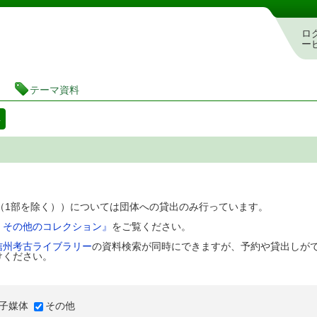
図書館 蔵書検索・予約システム
ロ
ー
テーマ資料
料
D（1部を除く））については団体への貸出のみ行っています。
、その他のコレクション』
をご覧ください。
信州考古ライブラリー
の資料検索が同時にできますが、予約や貸出しが
けください。
子媒体
その他