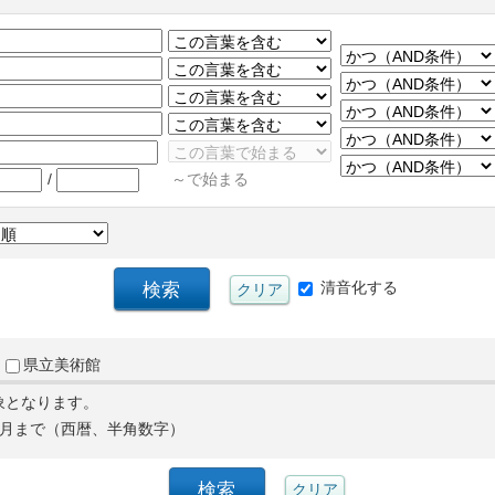
/
～で始まる
清音化する
県立美術館
象となります。
月まで（西暦、半角数字）