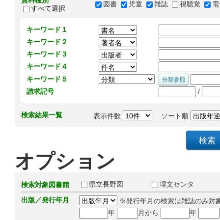
資料種別
図書
児童
雑誌
視聴覚
電
すべて選択
キーワード１
キーワード２
キーワード３
キーワード４
キーワード５
/
請求記号
検索結果一覧
表示件数
ソート順
オプション
県立長野図
埋文センタ
検索対象図書館
出版／発行年月
※発行年月の検索は雑誌のみ対
年
月から
年