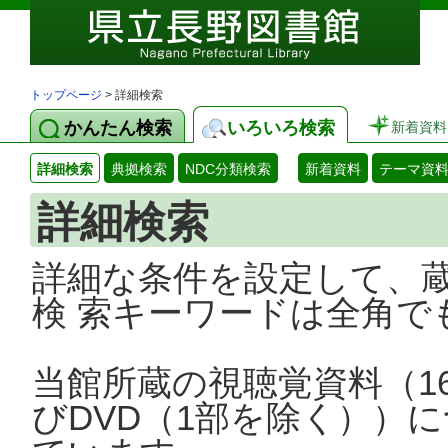
トップページ
> 詳細検索
かんたん検索
いろいろ検索
新着資料
詳細検索
典拠検索
NDC分類検索
新着資料
テーマ資
詳細検索
詳細な条件を設定して、
検 索キーワードは全角で
当館所蔵の視聴覚資料（1
びDVD（1部を除く））