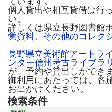
ています。
個人貸出や相互貸借は行
い。
詳しくは県立長野図書館
覚資料、その他のコレク
長野県立美術館アートラ
ンター信州考古ライブラ
が、予約や貸出しができ
御利用にあたっては、各
お出かけください。
検索条件