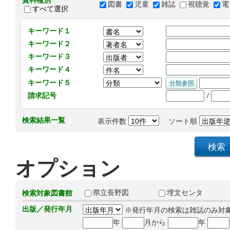
資料種別
図書
児童
雑誌
視聴覚
電
すべて選択
キーワード１
キーワード２
キーワード３
キーワード４
キーワード５
/
請求記号
検索結果一覧
表示件数
ソート順
オプション
県立長野図
埋文センタ
検索対象図書館
出版／発行年月
※発行年月の検索は雑誌のみ対
年
月から
年