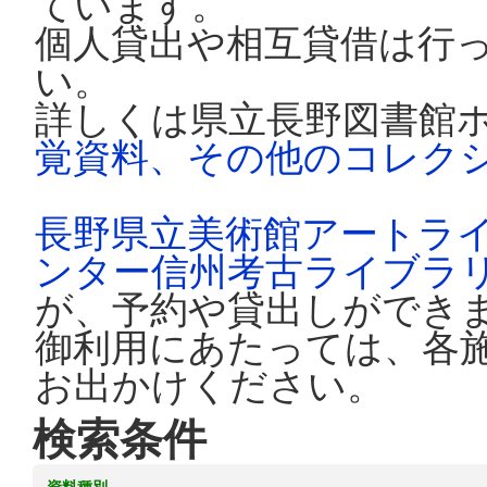
ています。
個人貸出や相互貸借は行
い。
詳しくは県立長野図書館
覚資料、その他のコレク
長野県立美術館アートラ
ンター信州考古ライブラ
が、予約や貸出しができ
御利用にあたっては、各
お出かけください。
検索条件