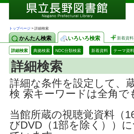
トップページ
> 詳細検索
かんたん検索
いろいろ検索
新着資料
詳細検索
典拠検索
NDC分類検索
新着資料
テーマ資
詳細検索
詳細な条件を設定して、
検 索キーワードは全角で
当館所蔵の視聴覚資料（1
びDVD（1部を除く））