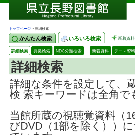
トップページ
> 詳細検索
かんたん検索
いろいろ検索
新着資料
詳細検索
典拠検索
NDC分類検索
新着資料
テーマ資
詳細検索
詳細な条件を設定して、
検 索キーワードは全角で
当館所蔵の視聴覚資料（1
びDVD（1部を除く））