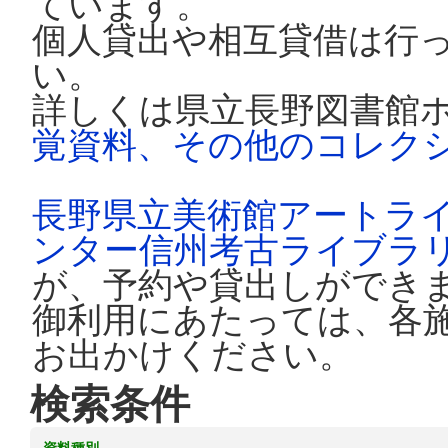
ています。
個人貸出や相互貸借は行
い。
詳しくは県立長野図書館
覚資料、その他のコレク
長野県立美術館アートラ
ンター信州考古ライブラ
が、予約や貸出しができ
御利用にあたっては、各
お出かけください。
検索条件