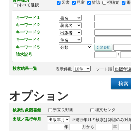
資料種別
図書
児童
雑誌
視聴覚
電
すべて選択
キーワード１
キーワード２
キーワード３
キーワード４
キーワード５
/
請求記号
検索結果一覧
表示件数
ソート順
オプション
県立長野図
埋文センタ
検索対象図書館
出版／発行年月
※発行年月の検索は雑誌のみ対
年
月から
年