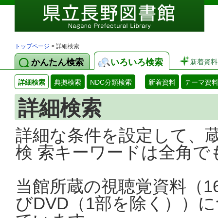
トップページ
> 詳細検索
かんたん検索
いろいろ検索
新着資料
詳細検索
典拠検索
NDC分類検索
新着資料
テーマ資
詳細検索
詳細な条件を設定して、
検 索キーワードは全角で
当館所蔵の視聴覚資料（1
びDVD（1部を除く））