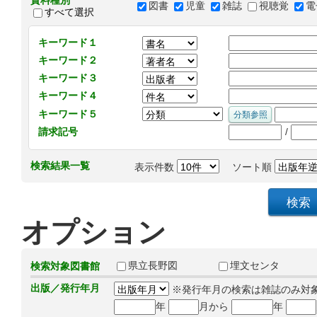
資料種別
図書
児童
雑誌
視聴覚
電
すべて選択
キーワード１
キーワード２
キーワード３
キーワード４
キーワード５
/
請求記号
検索結果一覧
表示件数
ソート順
オプション
県立長野図
埋文センタ
検索対象図書館
出版／発行年月
※発行年月の検索は雑誌のみ対
年
月から
年