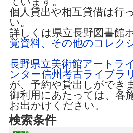
ています。
個人貸出や相互貸借は行
い。
詳しくは県立長野図書館
覚資料、その他のコレク
長野県立美術館アートラ
ンター信州考古ライブラ
が、予約や貸出しができ
御利用にあたっては、各
お出かけください。
検索条件