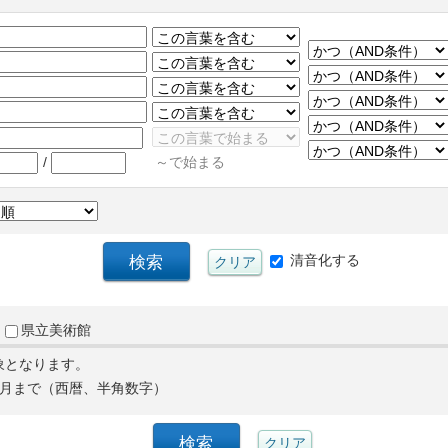
/
～で始まる
清音化する
県立美術館
象となります。
月まで（西暦、半角数字）