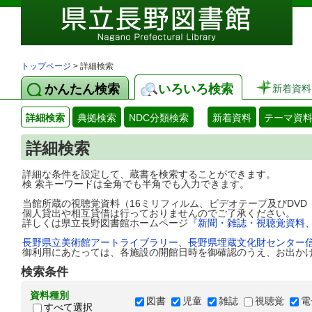
トップページ
> 詳細検索
かんたん検索
いろいろ検索
新着資料
詳細検索
典拠検索
NDC分類検索
新着資料
テーマ資
詳細検索
詳細な条件を設定して、蔵書を検索することができます。
検 索キーワードは全角でも半角でも入力できます。
当館所蔵の視聴覚資料（16ミリフィルム、ビデオテープ及びDV
個人貸出や相互貸借は行っておりませんのでご了承ください。
詳しくは県立長野図書館ホームページ
『新聞・雑誌・視聴覚資料
長野県立美術館アートライブラリー
、
長野県埋蔵文化財センター
御利用にあたっては、各施設の開館日時を御確認のうえ、お出か
検索条件
資料種別
図書
児童
雑誌
視聴覚
電
すべて選択