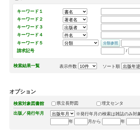
キーワード１
キーワード２
キーワード３
キーワード４
キーワード５
/
請求記号
検索結果一覧
表示件数
ソート順
オプション
県立長野図
埋文センタ
検索対象図書館
出版／発行年月
※発行年月の検索は雑誌のみ対
年
月から
年