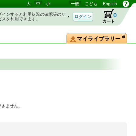
大
中
小
一般
こども
English
0
グインすると利用状況の確認等のサ
ビスを利用できます。
カート
マイライブラリー
できません。