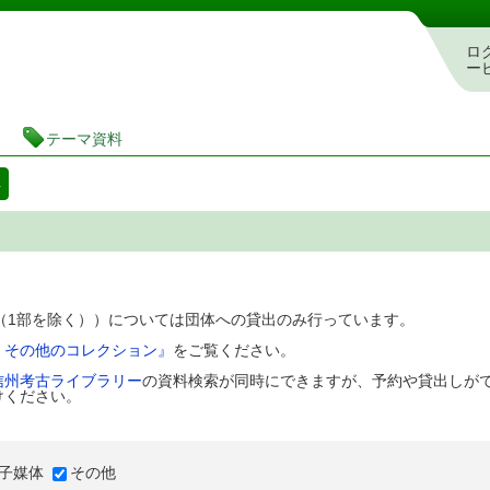
図書館 蔵書検索・予約システム
ロ
ー
テーマ資料
料
D（1部を除く））については団体への貸出のみ行っています。
、その他のコレクション』
をご覧ください。
信州考古ライブラリー
の資料検索が同時にできますが、予約や貸出しが
けください。
子媒体
その他