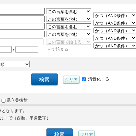
/
～で始まる
清音化する
県立美術館
象となります。
月まで（西暦、半角数字）