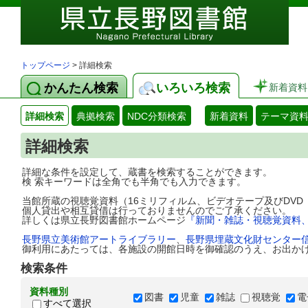
トップページ
> 詳細検索
かんたん検索
いろいろ検索
新着資料
詳細検索
典拠検索
NDC分類検索
新着資料
テーマ資
詳細検索
詳細な条件を設定して、蔵書を検索することができます。
検 索キーワードは全角でも半角でも入力できます。
当館所蔵の視聴覚資料（16ミリフィルム、ビデオテープ及びDV
個人貸出や相互貸借は行っておりませんのでご了承ください。
詳しくは県立長野図書館ホームページ
『新聞・雑誌・視聴覚資料
長野県立美術館アートライブラリー
、
長野県埋蔵文化財センター
御利用にあたっては、各施設の開館日時を御確認のうえ、お出か
検索条件
資料種別
図書
児童
雑誌
視聴覚
電
すべて選択