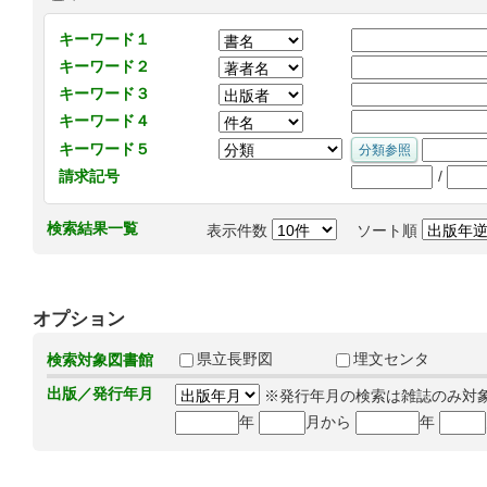
キーワード１
キーワード２
キーワード３
キーワード４
キーワード５
/
請求記号
検索結果一覧
表示件数
ソート順
オプション
県立長野図
埋文センタ
検索対象図書館
出版／発行年月
※発行年月の検索は雑誌のみ対
年
月から
年