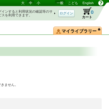
大
中
小
一般
こども
English
0
グインすると利用状況の確認等のサ
ビスを利用できます。
カート
マイライブラリー
できません。