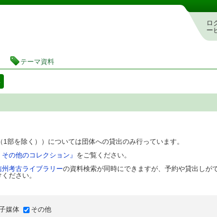
図書館 蔵書検索・予約システム
ロ
ー
テーマ資料
料
D（1部を除く））については団体への貸出のみ行っています。
、その他のコレクション』
をご覧ください。
信州考古ライブラリー
の資料検索が同時にできますが、予約や貸出しが
けください。
子媒体
その他