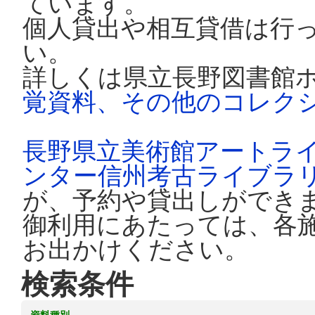
ています。
個人貸出や相互貸借は行
い。
詳しくは県立長野図書館
覚資料、その他のコレク
長野県立美術館アートラ
ンター信州考古ライブラ
が、予約や貸出しができ
御利用にあたっては、各
お出かけください。
検索条件