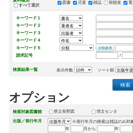
資料種別
図書
児童
雑誌
視聴覚
電
すべて選択
キーワード１
キーワード２
キーワード３
キーワード４
キーワード５
/
請求記号
検索結果一覧
表示件数
ソート順
オプション
県立長野図
埋文センタ
検索対象図書館
出版／発行年月
※発行年月の検索は雑誌のみ対
年
月から
年