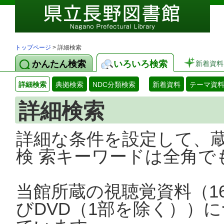
トップページ
> 詳細検索
かんたん検索
いろいろ検索
新着資料
詳細検索
典拠検索
NDC分類検索
新着資料
テーマ資
詳細検索
詳細な条件を設定して、
検 索キーワードは全角で
当館所蔵の視聴覚資料（1
びDVD（1部を除く））