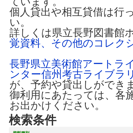
ています。
個人貸出や相互貸借は行
い。
詳しくは県立長野図書館
覚資料、その他のコレク
長野県立美術館アートラ
ンター信州考古ライブラ
が、予約や貸出しができ
御利用にあたっては、各
お出かけください。
検索条件