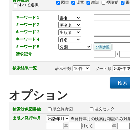
資料種別
図書
児童
雑誌
視聴覚
電
すべて選択
キーワード１
キーワード２
キーワード３
キーワード４
キーワード５
/
請求記号
検索結果一覧
表示件数
ソート順
オプション
県立長野図
埋文センタ
検索対象図書館
出版／発行年月
※発行年月の検索は雑誌のみ対
年
月から
年