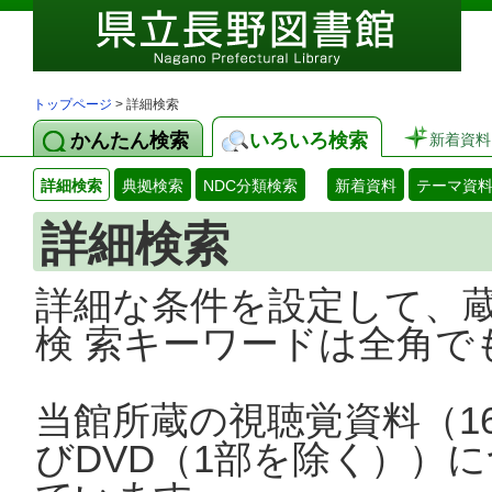
トップページ
> 詳細検索
かんたん検索
いろいろ検索
新着資料
詳細検索
典拠検索
NDC分類検索
新着資料
テーマ資
詳細検索
詳細な条件を設定して、
検 索キーワードは全角で
当館所蔵の視聴覚資料（1
びDVD（1部を除く））