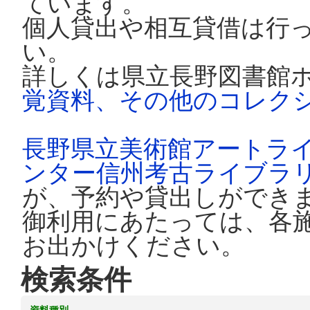
ています。
個人貸出や相互貸借は行
い。
詳しくは県立長野図書館
覚資料、その他のコレク
長野県立美術館アートラ
ンター信州考古ライブラ
が、予約や貸出しができ
御利用にあたっては、各
お出かけください。
検索条件