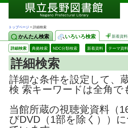
トップページ
> 詳細検索
かんたん検索
いろいろ検索
新着資料
詳細検索
典拠検索
NDC分類検索
新着資料
テーマ資
詳細検索
詳細な条件を設定して、
検 索キーワードは全角で
当館所蔵の視聴覚資料（1
びDVD（1部を除く））