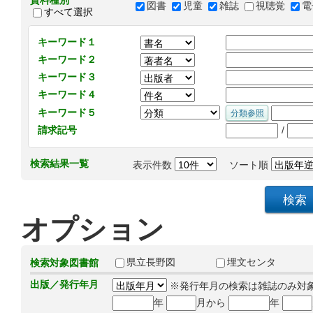
資料種別
図書
児童
雑誌
視聴覚
電
すべて選択
キーワード１
キーワード２
キーワード３
キーワード４
キーワード５
/
請求記号
検索結果一覧
表示件数
ソート順
オプション
県立長野図
埋文センタ
検索対象図書館
出版／発行年月
※発行年月の検索は雑誌のみ対
年
月から
年