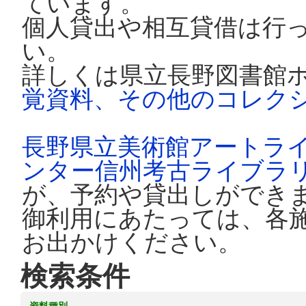
ています。
個人貸出や相互貸借は行
い。
詳しくは県立長野図書館
覚資料、その他のコレク
長野県立美術館アートラ
ンター信州考古ライブラ
が、予約や貸出しができ
御利用にあたっては、各
お出かけください。
検索条件