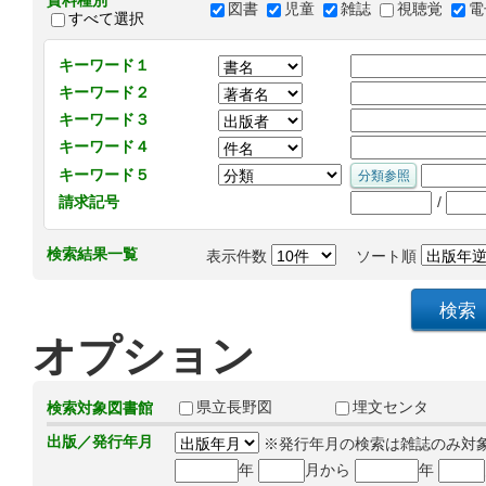
資料種別
図書
児童
雑誌
視聴覚
電
すべて選択
キーワード１
キーワード２
キーワード３
キーワード４
キーワード５
/
請求記号
検索結果一覧
表示件数
ソート順
オプション
県立長野図
埋文センタ
検索対象図書館
出版／発行年月
※発行年月の検索は雑誌のみ対
年
月から
年