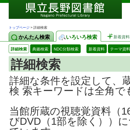
トップページ
> 詳細検索
かんたん検索
いろいろ検索
新着資料
詳細検索
典拠検索
NDC分類検索
新着資料
テーマ資
詳細検索
詳細な条件を設定して、
検 索キーワードは全角で
当館所蔵の視聴覚資料（1
びDVD（1部を除く））