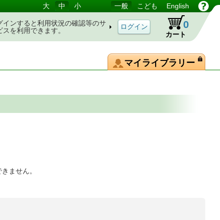
大
中
小
一般
こども
English
0
グインすると利用状況の確認等のサ
ビスを利用できます。
カート
マイライブラリー
できません。