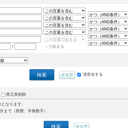
/
～で始まる
清音化する
県立美術館
象となります。
月まで（西暦、半角数字）