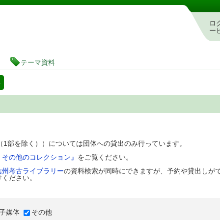
図書館 蔵書検索・予約システム
ロ
ー
テーマ資料
料
D（1部を除く））については団体への貸出のみ行っています。
、その他のコレクション』
をご覧ください。
信州考古ライブラリー
の資料検索が同時にできますが、予約や貸出しが
けください。
子媒体
その他