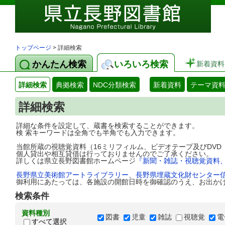
トップページ
> 詳細検索
かんたん検索
いろいろ検索
新着資料
詳細検索
典拠検索
NDC分類検索
新着資料
テーマ資
詳細検索
詳細な条件を設定して、蔵書を検索することができます。
検 索キーワードは全角でも半角でも入力できます。
当館所蔵の視聴覚資料（16ミリフィルム、ビデオテープ及びDV
個人貸出や相互貸借は行っておりませんのでご了承ください。
詳しくは県立長野図書館ホームページ
『新聞・雑誌・視聴覚資料
長野県立美術館アートライブラリー
、
長野県埋蔵文化財センター
御利用にあたっては、各施設の開館日時を御確認のうえ、お出か
検索条件
資料種別
図書
児童
雑誌
視聴覚
電
すべて選択