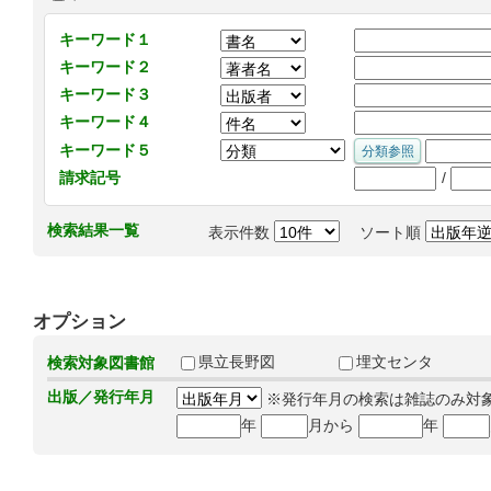
キーワード１
キーワード２
キーワード３
キーワード４
キーワード５
/
請求記号
検索結果一覧
表示件数
ソート順
オプション
県立長野図
埋文センタ
検索対象図書館
出版／発行年月
※発行年月の検索は雑誌のみ対
年
月から
年