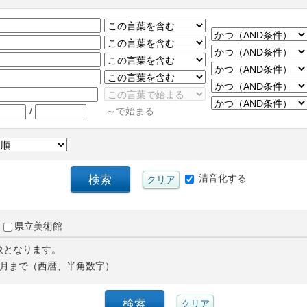
/
～で始まる
清音化する
県立美術館
象となります。
月まで（西暦、半角数字）