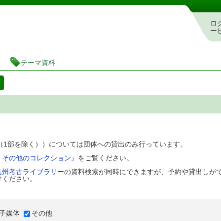
図書館 蔵書検索・予約システム
ロ
ー
テーマ資料
料
D（1部を除く））については団体への貸出のみ行っています。
、その他のコレクション』
をご覧ください。
信州考古ライブラリー
の資料検索が同時にできますが、予約や貸出しが
けください。
子媒体
その他