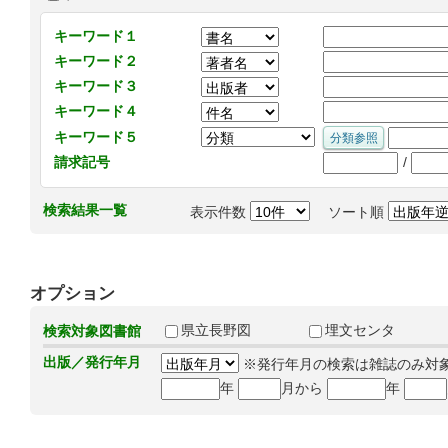
キーワード１
キーワード２
キーワード３
キーワード４
キーワード５
/
請求記号
検索結果一覧
表示件数
ソート順
オプション
県立長野図
埋文センタ
検索対象図書館
出版／発行年月
※発行年月の検索は雑誌のみ対
年
月から
年