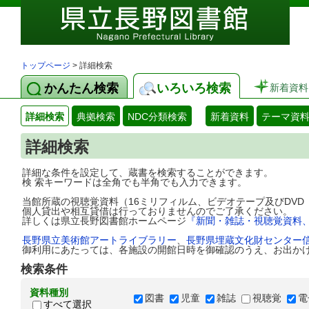
トップページ
> 詳細検索
かんたん検索
いろいろ検索
新着資料
詳細検索
典拠検索
NDC分類検索
新着資料
テーマ資
詳細検索
詳細な条件を設定して、蔵書を検索することができます。
検 索キーワードは全角でも半角でも入力できます。
当館所蔵の視聴覚資料（16ミリフィルム、ビデオテープ及びDV
個人貸出や相互貸借は行っておりませんのでご了承ください。
詳しくは県立長野図書館ホームページ
『新聞・雑誌・視聴覚資料
長野県立美術館アートライブラリー
、
長野県埋蔵文化財センター
御利用にあたっては、各施設の開館日時を御確認のうえ、お出か
検索条件
資料種別
図書
児童
雑誌
視聴覚
電
すべて選択