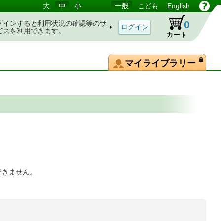
大
中
小
一般
こども
English
0
グインすると利用状況の確認等のサ
ビスを利用できます。
カート
マイライブラリー
できません。