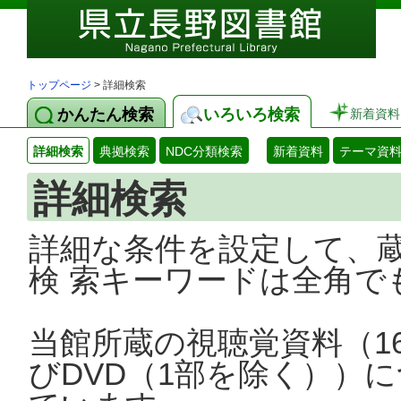
トップページ
> 詳細検索
かんたん検索
いろいろ検索
新着資料
詳細検索
典拠検索
NDC分類検索
新着資料
テーマ資
詳細検索
詳細な条件を設定して、
検 索キーワードは全角で
当館所蔵の視聴覚資料（1
びDVD（1部を除く））