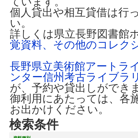
ています。
個人貸出や相互貸借は行
い。
詳しくは県立長野図書館
覚資料、その他のコレク
長野県立美術館アートラ
ンター信州考古ライブラ
が、予約や貸出しができ
御利用にあたっては、各
お出かけください。
検索条件