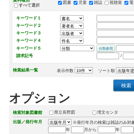
資料種別
図書
児童
雑誌
視聴覚
電
すべて選択
キーワード１
キーワード２
キーワード３
キーワード４
キーワード５
/
請求記号
検索結果一覧
表示件数
ソート順
オプション
県立長野図
埋文センタ
検索対象図書館
出版／発行年月
※発行年月の検索は雑誌のみ対
年
月から
年