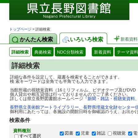
トップページ
> 詳細検索
かんたん検索
いろいろ検索
新着資料
詳細検索
典拠検索
NDC分類検索
新着資料
テーマ資
詳細検索
詳細な条件を設定して、蔵書を検索することができます。
検 索キーワードは全角でも半角でも入力できます。
当館所蔵の視聴覚資料（16ミリフィルム、ビデオテープ及びDV
個人貸出や相互貸借は行っておりませんのでご了承ください。
詳しくは県立長野図書館ホームページ
『新聞・雑誌・視聴覚資料
長野県立美術館アートライブラリー
、
長野県埋蔵文化財センター
御利用にあたっては、各施設の開館日時を御確認のうえ、お出か
検索条件
資料種別
図書
児童
雑誌
視聴覚
電
すべて選択