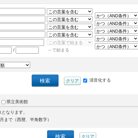
/
～で始まる
清音化する
県立美術館
象となります。
月まで（西暦、半角数字）