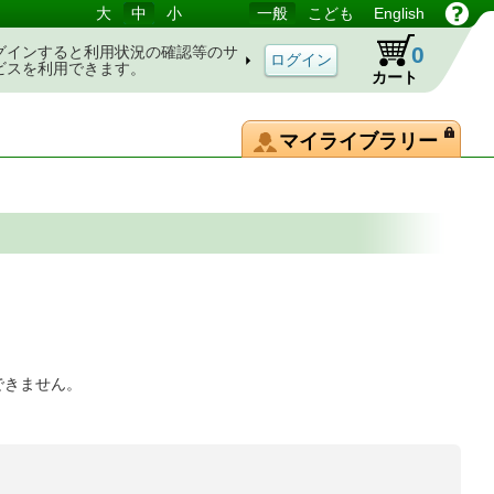
大
中
小
一般
こども
English
0
グインすると利用状況の確認等のサ
ビスを利用できます。
カート
マイライブラリー
できません。