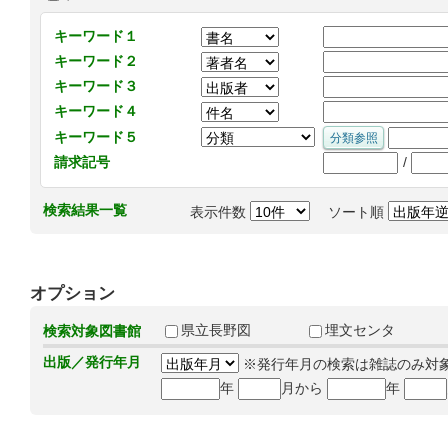
キーワード１
キーワード２
キーワード３
キーワード４
キーワード５
/
請求記号
検索結果一覧
表示件数
ソート順
オプション
県立長野図
埋文センタ
検索対象図書館
出版／発行年月
※発行年月の検索は雑誌のみ対
年
月から
年