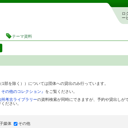
図書館 蔵書検索・予約システム
ロ
ー
テーマ資料
料
D（1部を除く））については団体への貸出のみ行っています。
、その他のコレクション』
をご覧ください。
信州考古ライブラリー
の資料検索が同時にできますが、予約や貸出しが
けください。
子媒体
その他