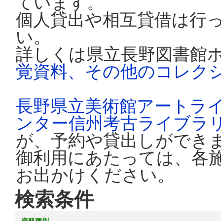
ています。
個人貸出や相互貸借は行
い。
詳しくは県立長野図書館
覚資料、その他のコレク
長野県立美術館アートラ
ンター信州考古ライブラ
が、予約や貸出しができ
御利用にあたっては、各
お出かけください。
検索条件