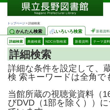
トップページ
> 詳細検索
かんたん検索
いろいろ検索
新着資料
詳細検索
典拠検索
NDC分類検索
新着資料
テーマ資
詳細検索
詳細な条件を設定して、
検 索キーワードは全角で
当館所蔵の視聴覚資料（1
びDVD（1部を除く））