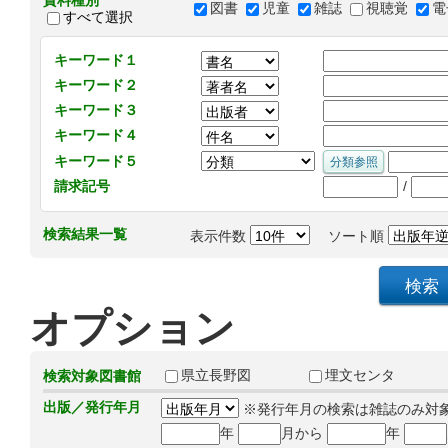
資料種別
図書
児童
雑誌
視聴覚
電
すべて選択
キーワード１
キーワード２
キーワード３
キーワード４
キーワード５
/
請求記号
検索結果一覧
表示件数
ソート順
オプション
県立長野図
埋文センタ
検索対象図書館
出版／発行年月
※発行年月の検索は雑誌のみ対
年
月から
年