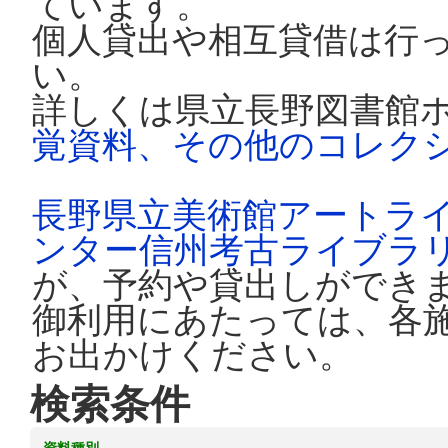
ています。
個人貸出や相互貸借は行
い。
詳しくは県立長野図書館
覚資料、その他のコレク
長野県立美術館アートラ
ンター信州考古ライブラ
が、予約や貸出しができ
御利用にあたっては、各
お出かけください。
検索条件