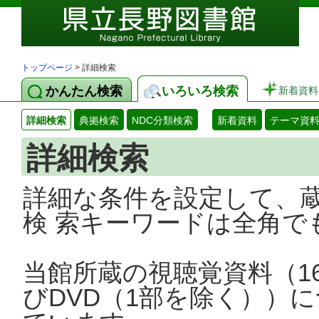
トップページ
> 詳細検索
かんたん検索
いろいろ検索
新着資料
詳細検索
典拠検索
NDC分類検索
新着資料
テーマ資
詳細検索
詳細な条件を設定して、
検 索キーワードは全角で
当館所蔵の視聴覚資料（1
びDVD（1部を除く））