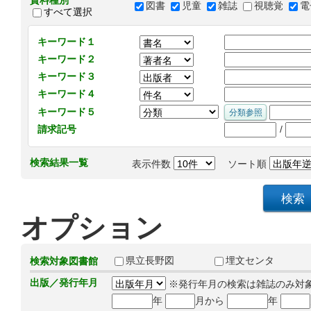
資料種別
図書
児童
雑誌
視聴覚
電
すべて選択
キーワード１
キーワード２
キーワード３
キーワード４
キーワード５
/
請求記号
検索結果一覧
表示件数
ソート順
オプション
県立長野図
埋文センタ
検索対象図書館
出版／発行年月
※発行年月の検索は雑誌のみ対
年
月から
年