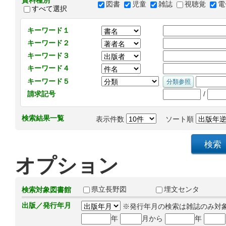
資料種別
図書
児童
雑誌
視聴覚
電
すべて選択
キーワード１
キーワード２
キーワード３
キーワード４
キーワード５
/
請求記号
検索結果一覧
表示件数
ソート順
オプション
県立長野図
埋文センタ
検索対象図書館
出版／発行年月
※発行年月の検索は雑誌のみ対
年
月から
年