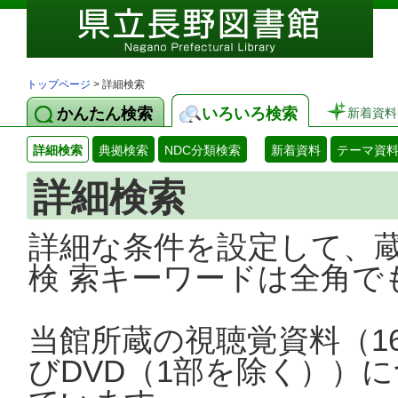
トップページ
> 詳細検索
かんたん検索
いろいろ検索
新着資料
詳細検索
典拠検索
NDC分類検索
新着資料
テーマ資
詳細検索
詳細な条件を設定して、
検 索キーワードは全角で
当館所蔵の視聴覚資料（1
びDVD（1部を除く））