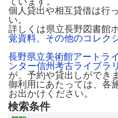
ています。
個人貸出や相互貸借は行
い。
詳しくは県立長野図書館
覚資料、その他のコレク
長野県立美術館アートラ
ンター信州考古ライブラ
が、予約や貸出しができ
御利用にあたっては、各
お出かけください。
検索条件