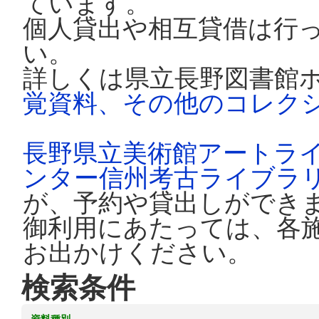
ています。
個人貸出や相互貸借は行
い。
詳しくは県立長野図書館
覚資料、その他のコレク
長野県立美術館アートラ
ンター信州考古ライブラ
が、予約や貸出しができ
御利用にあたっては、各
お出かけください。
検索条件