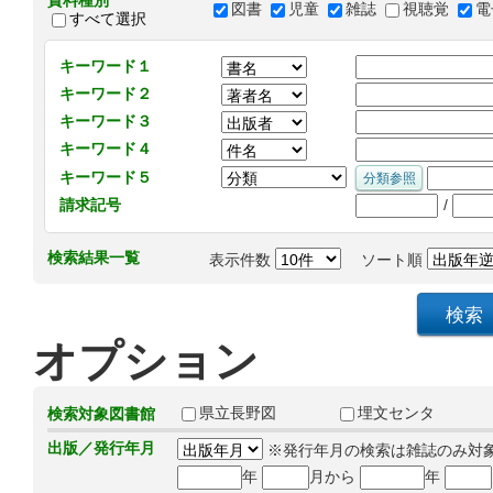
資料種別
図書
児童
雑誌
視聴覚
電
すべて選択
キーワード１
キーワード２
キーワード３
キーワード４
キーワード５
/
請求記号
検索結果一覧
表示件数
ソート順
オプション
県立長野図
埋文センタ
検索対象図書館
出版／発行年月
※発行年月の検索は雑誌のみ対
年
月から
年