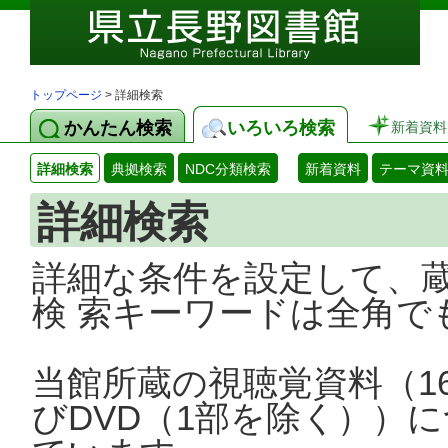
トップページ
> 詳細検索
かんたん検索
いろいろ検索
新着資料
詳細検索
典拠検索
NDC分類検索
新着資料
テーマ資
詳細検索
詳細な条件を設定して、
検 索キーワードは全角で
当館所蔵の視聴覚資料（1
びDVD（1部を除く））