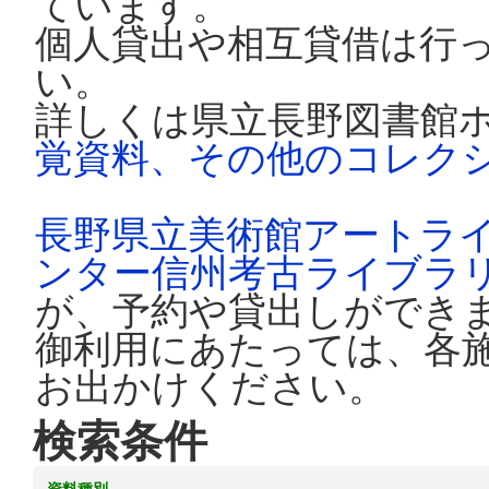
ています。
個人貸出や相互貸借は行
い。
詳しくは県立長野図書館
覚資料、その他のコレク
長野県立美術館アートラ
ンター信州考古ライブラ
が、予約や貸出しができ
御利用にあたっては、各
お出かけください。
検索条件