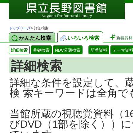
トップページ
> 詳細検索
かんたん検索
いろいろ検索
新着資料
詳細検索
典拠検索
NDC分類検索
新着資料
テーマ資
詳細検索
詳細な条件を設定して、
検 索キーワードは全角で
当館所蔵の視聴覚資料（1
びDVD（1部を除く））