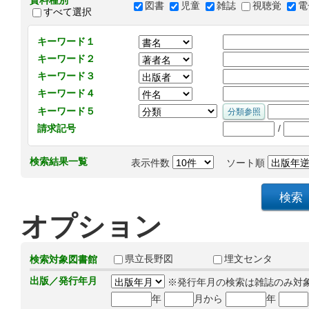
資料種別
図書
児童
雑誌
視聴覚
電
すべて選択
キーワード１
キーワード２
キーワード３
キーワード４
キーワード５
/
請求記号
検索結果一覧
表示件数
ソート順
オプション
県立長野図
埋文センタ
検索対象図書館
出版／発行年月
※発行年月の検索は雑誌のみ対
年
月から
年