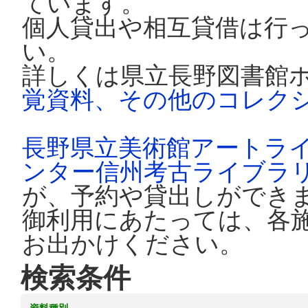
ています。
個人貸出や相互貸借は行
い。
詳しくは県立長野図書館
覚資料、その他のコレク
長野県立美術館アートラ
ンター信州考古ライブラ
が、予約や貸出しができ
御利用にあたっては、各
お出かけください。
検索条件