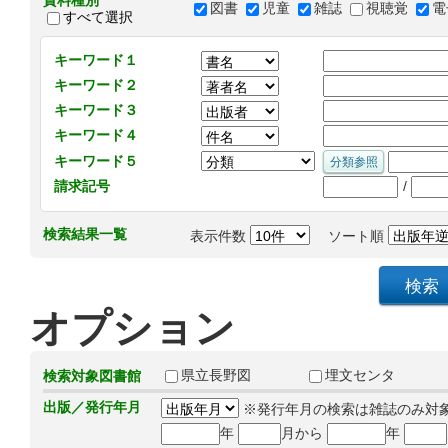
資料種別
図書
児童
雑誌
視聴覚
電
すべて選択
キーワード１
キーワード２
キーワード３
キーワード４
キーワード５
/
請求記号
検索結果一覧
表示件数
ソート順
オプション
県立長野図
埋文センタ
検索対象図書館
出版／発行年月
※発行年月の検索は雑誌のみ対
年
月から
年