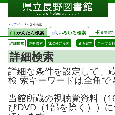
トップページ
> 詳細検索
かんたん検索
いろいろ検索
新着資料
詳細検索
典拠検索
NDC分類検索
新着資料
テーマ資
詳細検索
詳細な条件を設定して、
検 索キーワードは全角で
当館所蔵の視聴覚資料（1
びDVD（1部を除く））