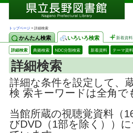
トップページ
> 詳細検索
かんたん検索
いろいろ検索
新着資料
詳細検索
典拠検索
NDC分類検索
新着資料
テーマ資
詳細検索
詳細な条件を設定して、
検 索キーワードは全角で
当館所蔵の視聴覚資料（1
びDVD（1部を除く））