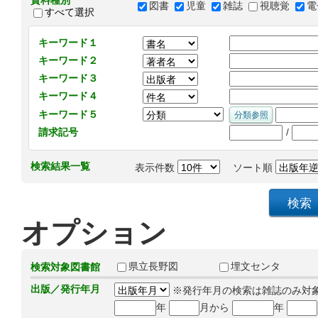
資料種別
図書
児童
雑誌
視聴覚
電
すべて選択
キーワード１
キーワード２
キーワード３
キーワード４
キーワード５
/
請求記号
検索結果一覧
表示件数
ソート順
オプション
県立長野図
埋文センタ
検索対象図書館
出版／発行年月
※発行年月の検索は雑誌のみ対
年
月から
年