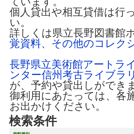
ています。
個人貸出や相互貸借は行
い。
詳しくは県立長野図書館
覚資料、その他のコレク
長野県立美術館アートラ
ンター信州考古ライブラ
が、予約や貸出しができ
御利用にあたっては、各
お出かけください。
検索条件